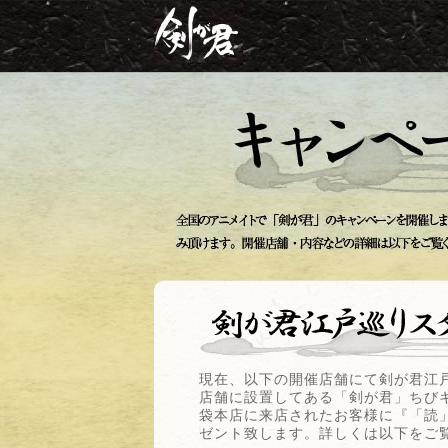
現在、以下の開催店舗にて剣が君江
店舗に設置してある「剣が君」ちび
袋本店に来店されたお客様に『「読
ゼント致します。詳しくは以下をご