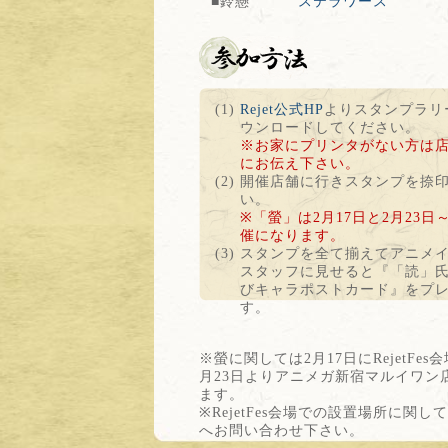
■鈴懸
ステラワース
(1)
Rejet公式HP
よりスタンプラリ
ウンロードしてください。
※お家にプリンタがない方は
にお伝え下さい。
(2)
開催店舗に行きスタンプを捺
い。
※「螢」は2月17日と2月23日
催になります。
(3)
スタンプを全て揃えてアニメ
スタッフに見せると『「読」
びキャラポストカード』をプ
す。
※
螢に関しては2月17日にRejetFes
月23日よりアニメガ新宿マルイワン
ます。
※
RejetFes会場での設置場所に関
へお問い合わせ下さい。