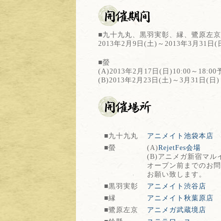
■九十九丸、黒羽実彰、縁、鷺原左
2013年2月9日(土)～2013年3月31日(
■螢
(A)2013年2月17日(日)10:00～18:0
(B)2013年2月23日(土)～3月31日(日)
■九十九丸
アニメイト池袋本店
■螢
(A)
RejetFes会場
(B)アニメガ新宿マル
オープン前までのお問い合
お願い致します。
■黒羽実彰
アニメイト渋谷店
■縁
アニメイト秋葉原店
■鷺原左京
アニメガ武蔵境店