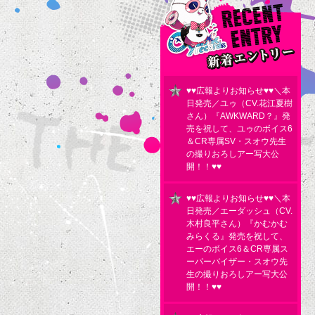
♥♥広報よりお知らせ♥♥＼本
日発売／ユゥ（CV.花江夏樹
さん）『AWKWARD？』発
売を祝して、ユゥのボイス6
＆CR専属SV・スオウ先生
の撮りおろしアー写大公
開！！♥♥
♥♥広報よりお知らせ♥♥＼本
日発売／エーダッシュ（CV.
木村良平さん）『かむかむ
みらくる』発売を祝して、
エーのボイス6＆CR専属ス
ーパーバイザー・スオウ先
生の撮りおろしアー写大公
開！！♥♥