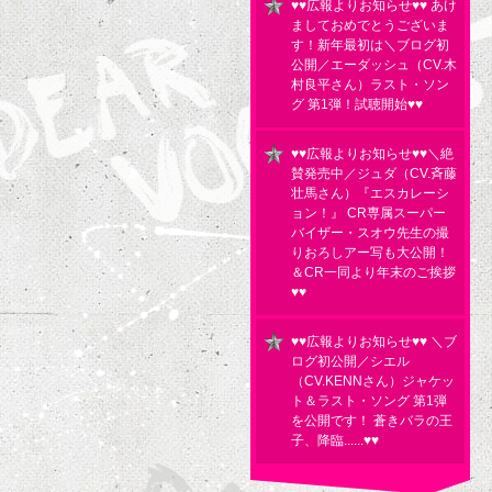
♥♥広報よりお知らせ♥♥ あけ
ましておめでとうございま
す！新年最初は＼ブログ初
公開／エーダッシュ（CV.木
村良平さん）ラスト・ソン
グ 第1弾！試聴開始♥♥
♥♥広報よりお知らせ♥♥＼絶
賛発売中／ジュダ（CV.斉藤
壮馬さん）『エスカレーシ
ョン！』 CR専属スーパー
バイザー・スオウ先生の撮
りおろしアー写も大公開！
＆CR一同より年末のご挨拶
♥♥
♥♥広報よりお知らせ♥♥ ＼ブ
ログ初公開／シエル
（CV.KENNさん）ジャケッ
ト＆ラスト・ソング 第1弾
を公開です！ 蒼きバラの王
子、降臨......♥♥