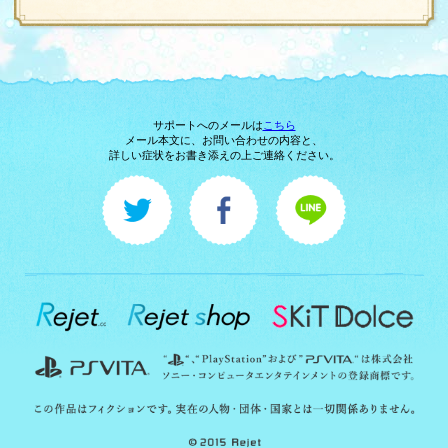
松澤由美
TVアニメ“機動戦艦ナデシコ”のオープニング
ー（オリコン初登場9位）、“聖闘士星矢～冥
宮編～”オープニング／エンディング、“聖闘
ーデス冥界編～”のエンディング他、多数のア
当。声優・アーティストへの作詞提供や、海
動も行っている。
凛々しくもやさしく透き通るような歌声は、
の人の心を動かす。