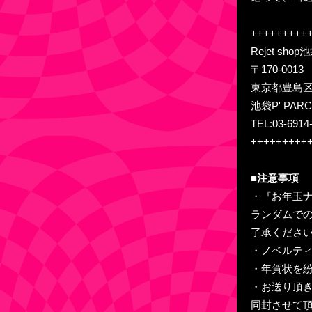
+++++++++
Rejet sho
〒170-0013
東京都豊島区東
池袋P' PARC
TEL:03-6914
+++++++++
■注意事項
・『お年玉ナ
ランダムで
了承くださ
・ノベルテ
・年賀状を
・お送り頂
同封させて