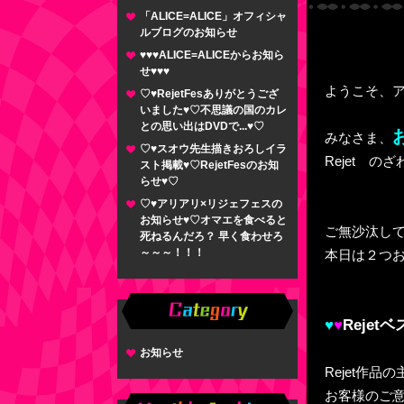
「ALICE=ALICE」オフィシャ
ルブログのお知らせ
♥♥♥ALICE=ALICEからお知ら
せ♥♥♥
ようこそ、
♡♥RejetFesありがとうござ
いました♥♡不思議の国のカレ
との思い出はDVDで...♥♡
みなさま、
♡♥スオウ先生描きおろしイラ
Rejet の
スト掲載♥♡RejetFesのお知
らせ♥♡
♡♥アリアリ×リジェフェスの
お知らせ♥♡オマエを食べると
ご無沙汰し
死ねるんだろ？ 早く食わせろ
～～～！！！
本日は２つ
♥
♥
Reje
お知らせ
Rejet作
お客様のご