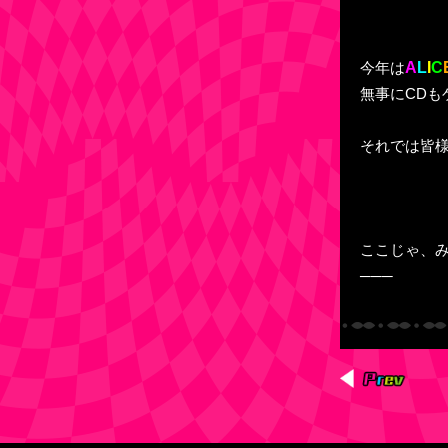
A
L
I
C
今年は
無事にCD
それでは皆様
ここじゃ、
───