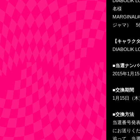
DIABOLIK
名様
MARGINA
ジャマ） 
【キャラク
DIABOLI
■当選ナンバ
2015年1月
■交換期間
1月15日（木
■交換方法
当選番号発
にお送りく
追って、当