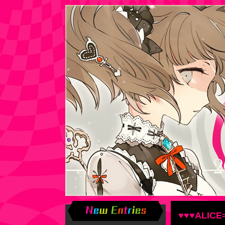
♥♥♥ALIC