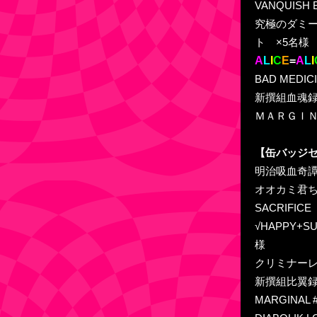
VANQUIS
究極のダミー
ト ×5名様
A
L
I
C
E
=
A
L
I
BAD MED
新撰組血魂録
ＭＡＲＧＩＮ
【缶バッジ
明治吸血奇譚「
オオカミ君ち
SACRIFI
√HAPPY+S
様
クリミナーレ
新撰組比翼録
MARGINAL