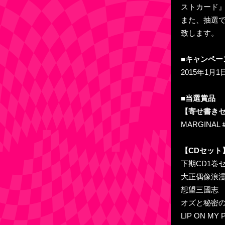
ストカード
また、抽選
致します。
■キャンペー
2015年1月
■当選賞品
【寄せ書き
MARGIN
【CDセット
下期CD1巻
大正偶像浪漫
想望三國志 
オズと秘密の
LIP ON M