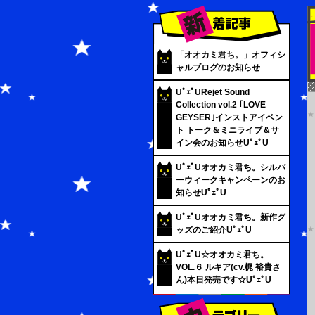
「オオカミ君ち。」オフィシ
ャルブログのお知らせ
UﾟｪﾟURejet Sound
Collection vol.2 ｢LOVE
GEYSER｣インストアイベン
ト トーク＆ミニライブ＆サ
イン会のお知らせUﾟｪﾟU
UﾟｪﾟUオオカミ君ち。シルバ
ーウィークキャンペーンのお
知らせUﾟｪﾟU
UﾟｪﾟUオオカミ君ち。新作グ
ッズのご紹介UﾟｪﾟU
UﾟｪﾟU☆オオカミ君ち。
VOL.６ ルキア(cv.梶 裕貴さ
ん)本日発売です☆UﾟｪﾟU