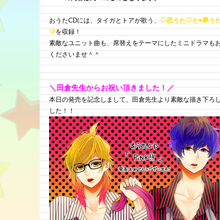
おうたCDには、タイガとトアが歌う、
♡恋うた♡と♥夢う
マ
を収録！
素敵なユニット曲も、席替えをテーマにしたミニドラマも
くださいませ＾＾
＼田倉先生からお祝い頂きました！／
本日の発売を記念しまして、田倉先生より素敵な描き下ろ
した！！