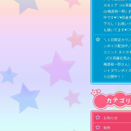
ガ＆トア（cv.斉
cv.梅原裕一郎）
中です♥♡♥田倉
下ろし！お祝い
も届いてます♥♡
＼１日限定カウ
ンボイス配信中
ユニット タイガ
（CV.斉藤壮馬さ
梅原裕一郎さん
ントダウンボイ
り公開中！！
お知らせ
制作