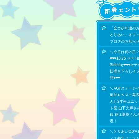
「全力少年達の
とりあい」オフ
ブログのお知ら
＼今日は何の日
♥♥♥10.26 セナ H
Birthday♥♥♥
日描き下ろしイ
開♥♥♥
＼AGFステージ
追加キャスト発
んと2年生ユニッ
ト役 山下大輝さ
役 花江夏樹さん
定！
＼とりあいCD本
／１年生ユニッ