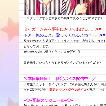
（※クリックすると大きめの画像で見ることが出来ます）
♥
タイガ「きみを夢中にさせてあげる……♥
」
♥
トア「俺のこと、愛してくれるよね？……♥
発売おめでとう描き下ろしイラストでは、衣装を脱ごうと
となっております。
ぜひぜひお持ち帰りくださいませ(*´∀｀*)
田倉先生、いつもどうもありがとうございます(=ﾟωﾟ)ﾉｼ
＼本日最終日！ 限定ボイス配信中！／
１年生ユニット タイガ＆トア（CV.斉藤壮馬さん＆CV.
うたCD発売記念！
限定カウントダウンボイス
が配信中です
♥♡♥配信スケジュール
♥♡♥
第１弾は、タイガVer ８月２４日０：００より配