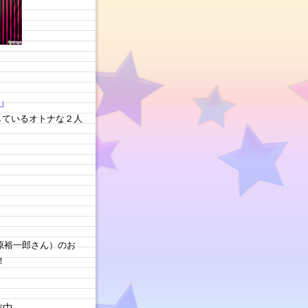
」
しているオトナな２人
梅原裕一郎さん）のお
！
信中