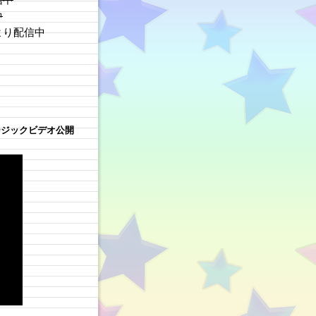
中
より配信中
ージックビデオ公開