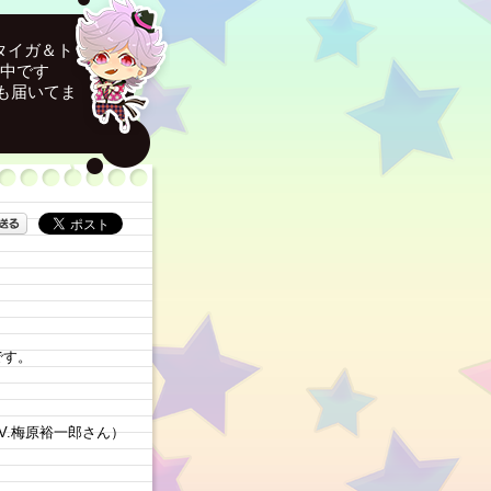
タイガ＆ト
売中です
も届いてま
です。
V.梅原裕一郎さん）