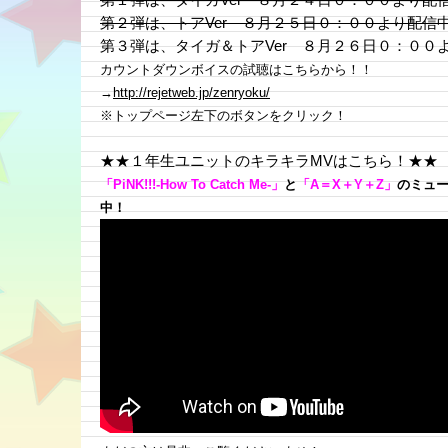
第２弾は、トアVer ８月２５日０：００より配信
第３弾は、タイガ＆トアVer ８月２６日０：００
カウントダウンボイスの試聴はこちらから！！
→
http://rejetweb.jp/zenryoku/
※トップページ左下のボタンをクリック！
★★１年生ユニットのキラキラMVはこちら！★★
「PiNK!!!-How To Catch Me-」
と
「A＝X＋Y＋Z」
のミュ
中！