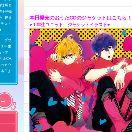
藤壮馬＆
好評発売
本日発売のおうたCDのジャケットはこちら！
先生描き
イラスト
♥１年生ユニット ジャケットイラスト♥
♥
ントダウ
／１年生
＆トア
ん＆CV.
）のカウ
ス本日よ