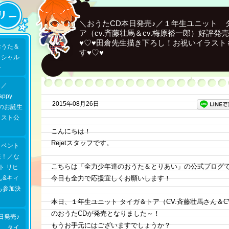
＼おうたCD本日発売♪／１年生ユニット 
ア（cv.斉藤壮馬＆cv.梅原裕一郎）好評発
♥♡♥田倉先生描き下ろし！お祝いイラスト
おうた＆
す♥♡♥
ィシャル
せ
？／
appy
2015年08月26日
セナのお誕生
ラスト公
こんにちは！
Rejetスタッフです。
イベント
表！／な
こちらは「全力少年達のおうた＆とりあい」の公式ブログ
ト リヒ
ん&キィ
今日も全力で応援宜しくお願いします！
も参加決
本日、１年生ユニット タイガ＆トア（CV.斉藤壮馬さん＆C
のおうたCDが発売となりました～！
日発売♪
もうお手元にはございますでしょうか？
ト タイ