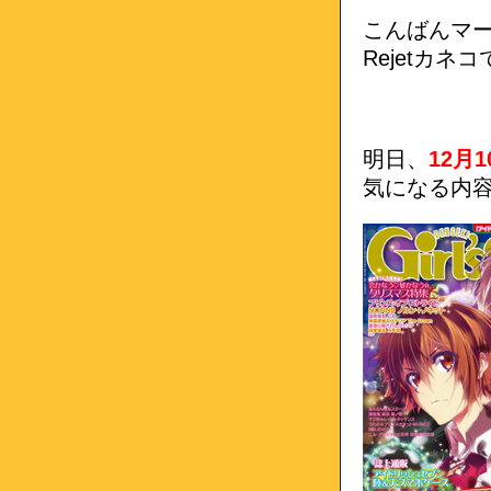
こんばんマ
Rejetカネ
明日、
12月
気になる内容