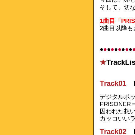
そして、切な
1曲目「PRI
2曲目以降も
●
●
●
●
●
●
●
●
●
★
TrackLis
Track01
デジタルポッ
PRISON
囚われた想
カッコいい
Track02
La