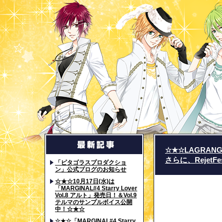
☆★☆LAGRAN
さらに、RejetF
「ピタゴラスプロダクショ
ン」公式ブログのお知らせ
☆★☆10月17日(水)は
「MARGINAL#4 Starry Lover
Vol.8 アルト」発売日！＆Vol.9
テルマのサンプルボイス公開
中！☆★☆
☆★☆「MARGINAL#4 Starry