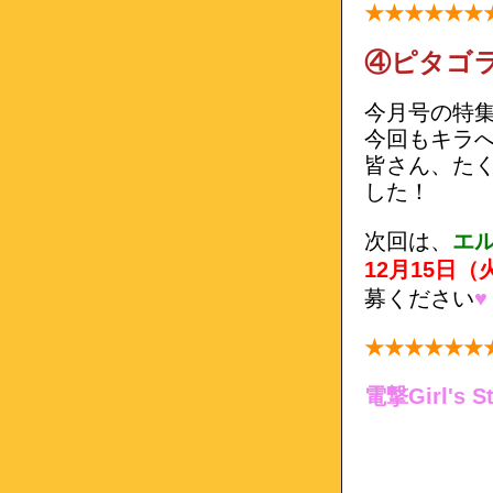
★★
★★
★★
④
ピタゴラ
今月号の特
今回もキラ
皆さん、た
した！
次回は、
エ
12月15日（
募ください
♥
★★
★★
★★
電撃Girl's S