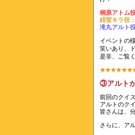
桐原アトム
緋室キラ役
滝丸アルト
イベントの
笑いあり、
是非、ご覧
★★
★★
★★
③アルト
前回のクイ
アルトのク
皆さんは、
さらに、ア