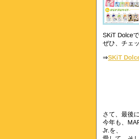
SKiT Do
ぜひ、チェ
⇒
SKiT D
さて、最後
今年も、MARG
Jr.を、
愛して、そ