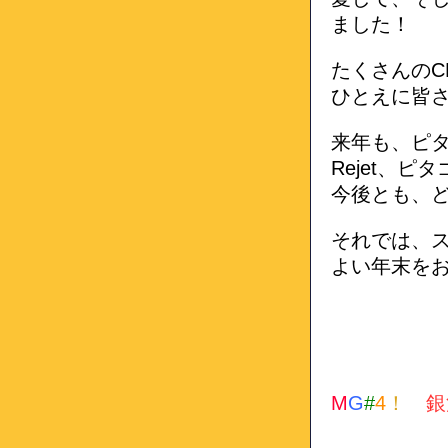
ました！
たくさんのC
ひとえに皆
来年も、ピ
Rejet、
今後とも、
それでは、
よい年末を
M
G
#
4
！
銀