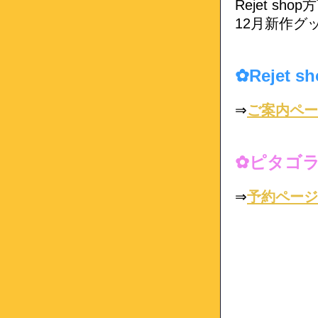
Rejet sh
12月新作グ
✿Rejet
⇒
ご案内ペー
✿ピタゴラ
⇒
予約ページ