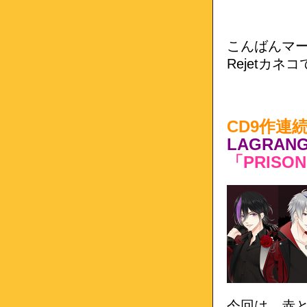
こんばんマ
Rejetカネ
CD9作連
LAGRAN
「PRISO
今回は、赤