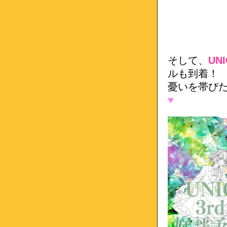
そして、
UNI
ルも到着！
憂いを帯び
♥