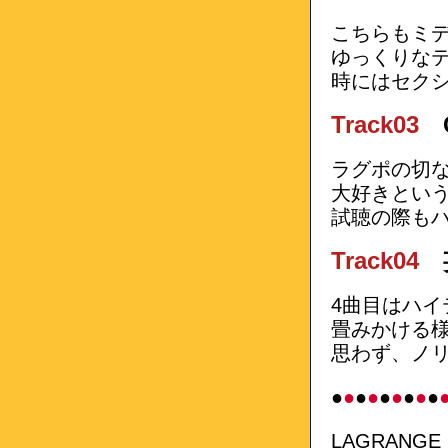
こちらもミ
ゆっくりな
時にはセク
Track03
ラグポの切
大好きとい
試聴の際も
Track04
妄
4曲目はハ
畳みかける
思わず、ノリ
●
●
●
●
●
●
●
●
●
LAGRANGE