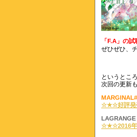
「F.A」の
ぜひぜひ、
というとこ
次回の更新
MARGINAL
☆★☆
好評発
LAGRANGE
☆★☆2016