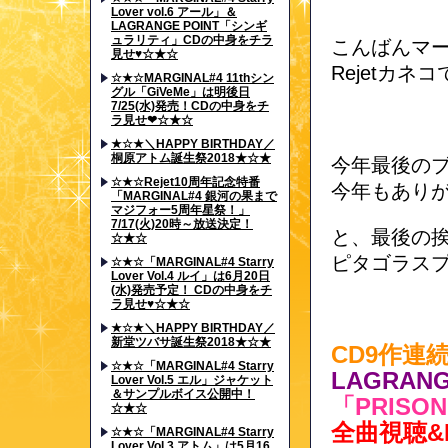
Lover vol.6 アール」＆
LAGRANGE POINT「シンギ
ュラリティ」CDの中身をチラ
こんばんマ
見せ♥☆★☆
Rejetカネ
☆★☆MARGINAL#4 11thシン
グル「GiVeMe」は明後日
7/25(水)発売！CDの中身をチ
ラ見せ❤☆★☆
★☆★＼HAPPY BIRTHDAY／
桐原アトム誕生祭2018★☆★
今年最後の
☆★☆Rejet10周年記念特番
今年もあり
「MARGINAL#4 銀河の果まで
マジフォー5周年星祭！」
7/17(火)20時～放送決定！
と、最後の
☆★☆
ピタゴラス
☆★☆「MARGINAL#4 Starry
Lover Vol.4 ルイ」は6月20日
(水)発売予定！ CDの中身をチ
ラ見せ♥☆★☆
★☆★＼HAPPY BIRTHDAY／
新堂ツバサ誕生祭2018★☆★
CD9作連
☆★☆「MARGINAL#4 Starry
LAGRAN
Lover Vol.5 エル」ジャケット
＆サンプルボイス公開中！
「PRISO
☆★☆
全曲視聴&
☆★☆「MARGINAL#4 Starry
Lover Vol.3 アトム」は5月16