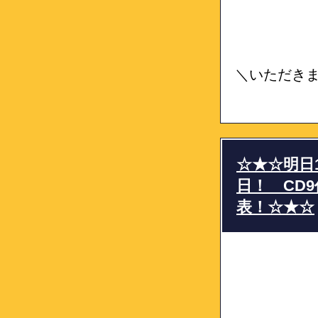
＼いただき
☆★☆明日12
日！ CD
表！☆★☆