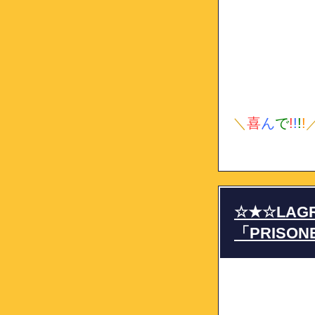
＼
喜
ん
で
!
!
!
!
☆★☆LAG
「PRISO