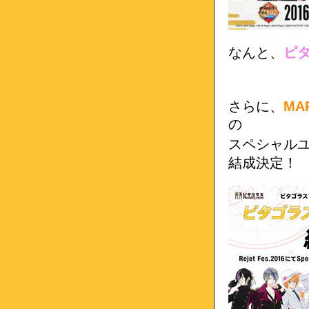
なんと、
ピ
さらに、
MA
の
スペシャル
結成決定！