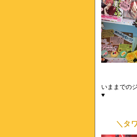
いままでの
♥
＼タワー