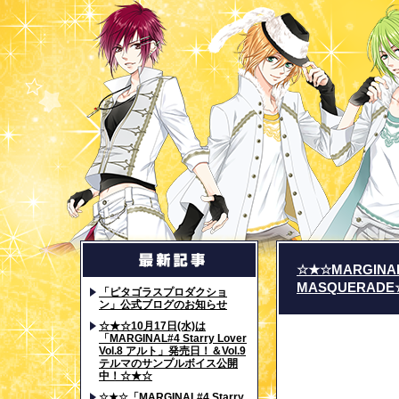
☆★☆MARGI
MASQUERADE
「ピタゴラスプロダクショ
ン」公式ブログのお知らせ
☆★☆10月17日(水)は
「MARGINAL#4 Starry Lover
Vol.8 アルト」発売日！＆Vol.9
テルマのサンプルボイス公開
中！☆★☆
☆★☆「MARGINAL#4 Starry