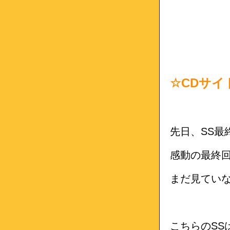
☆CDサイ
先日、SS最
感動の最終
まだ見てい
こちらのSS