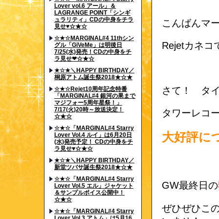
Lover vol.6 アール」＆
LAGRANGE POINT「シンギ
ュラリティ」CDの中身をチラ
こんばんマ
見せ♥☆★☆
☆★☆MARGINAL#4 11thシン
Rejetカネ
グル「GiVeMe」は明後日
7/25(水)発売！CDの中身をチ
ラ見せ❤☆★☆
★☆★＼HAPPY BIRTHDAY／
桐原アトム誕生祭2018★☆★
さて！ タ
☆★☆Rejet10周年記念特番
「MARGINAL#4 銀河の果まで
マジフォー5周年星祭！」
7/17(火)20時～放送決定！
タワーレコ
☆★☆
☆★☆「MARGINAL#4 Starry
大好評に
Lover Vol.4 ルイ」は6月20日
(水)発売予定！ CDの中身をチ
ラ見せ♥☆★☆
★☆★＼HAPPY BIRTHDAY／
新堂ツバサ誕生祭2018★☆★
☆★☆「MARGINAL#4 Starry
GW最終日の
Lover Vol.5 エル」ジャケット
＆サンプルボイス公開中！
☆★☆
ぜひぜひこ
☆★☆「MARGINAL#4 Starry
Lover Vol.3 アトム」は5月16