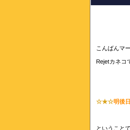
こんばんマ
Rejetカネ
☆★☆
明後
ということ