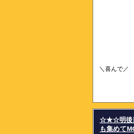
＼喜んで／
☆★☆明後
も集めてM