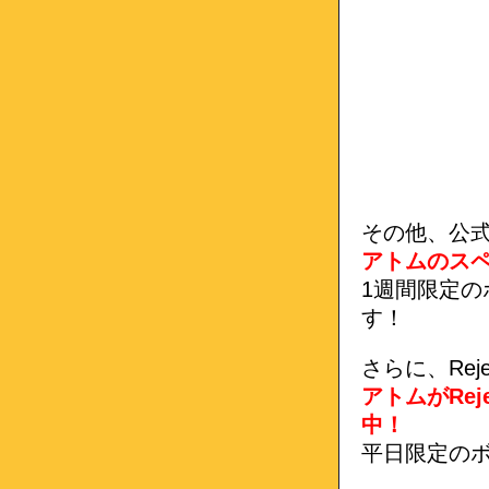
その他、公式T
アトムのス
1週間限定
す！
さらに、Rej
アトムがRe
中！
平日限定の