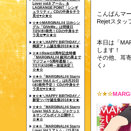
Lover vol.6 アール」＆
LAGRANGE POINT「シンギ
ュラリティ」CDの中身をチラ
こんばんマ
見せ♥☆★☆
Rejetスタ
☆★☆MARGINAL#4 11thシン
グル「GiVeMe」は明後日
7/25(水)発売！CDの中身をチ
ラ見せ❤☆★☆
本日は「MARG
★☆★＼HAPPY BIRTHDAY／
桐原アトム誕生祭2018★☆★
します！
☆★☆Rejet10周年記念特番
その他、耳
「MARGINAL#4 銀河の果まで
マジフォー5周年星祭！」
く♪
7/17(火)20時～放送決定！
☆★☆
☆★☆「MARGINAL#4 Starry
Lover Vol.4 ルイ」は6月20日
(水)発売予定！ CDの中身をチ
ラ見せ♥☆★☆
☆★☆
MARGI
★☆★＼HAPPY BIRTHDAY／
新堂ツバサ誕生祭2018★☆★
☆★☆「MARGINAL#4 Starry
Lover Vol.5 エル」ジャケット
＆サンプルボイス公開中！
☆★☆
☆★☆「MARGINAL#4 Starry
Lover Vol.3 アトム」は5月16