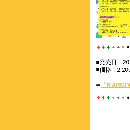
✦
✦
✦
✦
✦
✦
■発売日：20
■価格：2,2
⇒
『
MARGIN
✦
✦
✦
✦
✦
✦