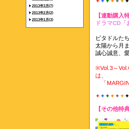
✦
✦
✦
✦
✦
✦
2013年3月(7)
2013年2月(2)
【連動購入
2013年1月(3)
ドラマCD
ピタドルたち
太陽から月
誠心誠意、
※Vol.3～
は、
「MARGI
✦
✦
✦
✦
✦
✦
【その他特