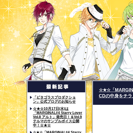
☆★☆「MARGINA
CDの中身をチラ
「ピタゴラスプロダクショ
ン」公式ブログのお知らせ
☆★☆10月17日(水)は
「MARGINAL#4 Starry Lover
Vol.8 アルト」発売日！＆Vol.9
テルマのサンプルボイス公開
中！☆★☆
☆★☆「MARGINAL#4 Starry