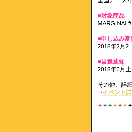
全国アニメ
■対象商品
MARGINAL#4 
■申し込み期
2018年2月2
■当選通知
2018年6月
その他、詳
⇒
イベント詳
✦
✦
✦
✦
✦
✦