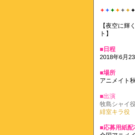
✦
✦
✦
✦
✦
✦
【夜空に輝く
ト】
■日程
2018年6月23日
■場所
アニメイト秋
■出演
牧島シャイ
緋室キラ役
■応募用紙配