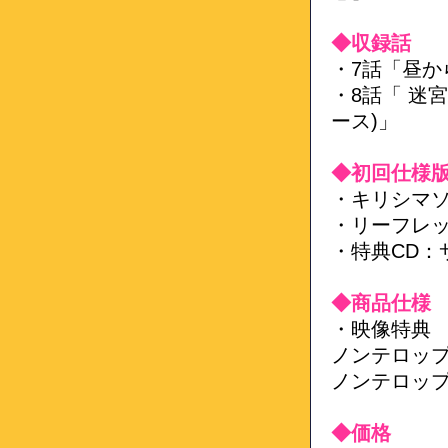
◆収録話
・7話「昼か
・8話「 迷
ース)」
◆初回仕様
・キリシマソ
・リーフレ
・特典CD：
◆商品仕様
・映像特典
ノンテロップ
ノンテロップE
◆価格