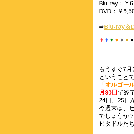
Blu-ray：￥
DVD：￥6,5
⇒
Blu-ray
✦
✦
✦
✦
✦
✦
もうすぐ7月
ということ
「オルゴールの
月30日
で終
24日、25
今週末は、
でしょうか
ピタドルた