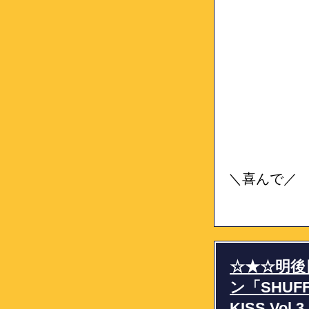
＼喜んで／
☆★☆明後
ン「SHUFF
KISS V