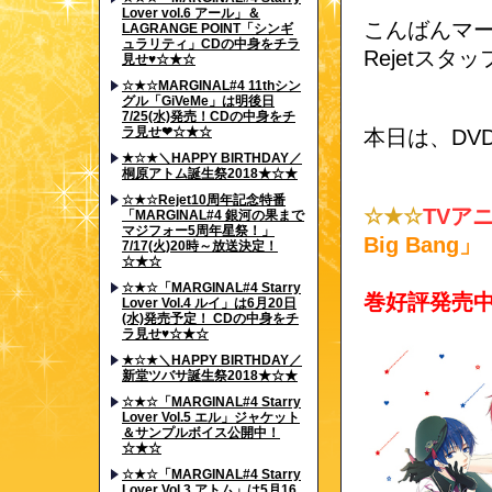
Lover vol.6 アール」＆
こんばんマ
LAGRANGE POINT「シンギ
ュラリティ」CDの中身をチラ
Rejetスタ
見せ♥☆★☆
☆★☆MARGINAL#4 11thシン
グル「GiVeMe」は明後日
7/25(水)発売！CDの中身をチ
ラ見せ❤☆★☆
本日は、DV
★☆★＼HAPPY BIRTHDAY／
桐原アトム誕生祭2018★☆★
☆★☆Rejet10周年記念特番
☆★☆
TVア
「MARGINAL#4 銀河の果まで
マジフォー5周年星祭！」
Big Bang」
7/17(火)20時～放送決定！
☆★☆
☆★☆「MARGINAL#4 Starry
巻好評発売
Lover Vol.4 ルイ」は6月20日
(水)発売予定！ CDの中身をチ
ラ見せ♥☆★☆
★☆★＼HAPPY BIRTHDAY／
新堂ツバサ誕生祭2018★☆★
☆★☆「MARGINAL#4 Starry
Lover Vol.5 エル」ジャケット
＆サンプルボイス公開中！
☆★☆
☆★☆「MARGINAL#4 Starry
Lover Vol.3 アトム」は5月16