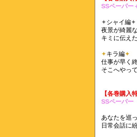
SSペーパー
✦
シャイ編
✦
夜景が綺麗
キミに伝え
✦
キラ編
✦
仕事が早く
そこへやっ
【各巻購入
SSペーパー
あなたを巡っ
日常会話に