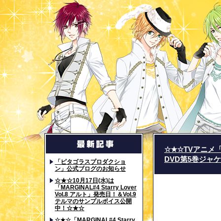
☆★☆TVアニメ「M
DVD第5巻ジャ
「ピタゴラスプロダクショ
ン」公式ブログのお知らせ
☆★☆10月17日(水)は
「MARGINAL#4 Starry Lover
Vol.8 アルト」発売日！＆Vol.9
テルマのサンプルボイス公開
中！☆★☆
☆★☆「MARGINAL#4 Starry