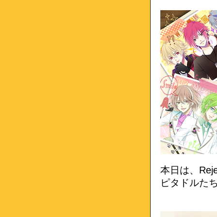
本日は、Re
ピタドルた