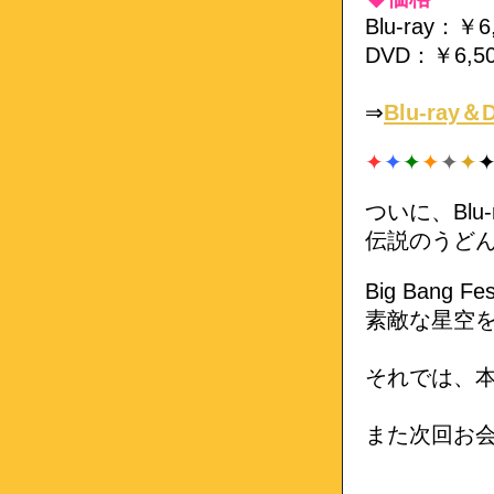
Blu-ray：￥
DVD：￥6,5
⇒
Blu-ray
✦
✦
✦
✦
✦
✦
ついに、Blu
伝説のうど
Big Ban
素敵な星空
それでは、
また次回お