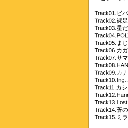
Track01
Track02.裸足
Track03.
Track04.POL
Track05.
Track06.
Track07.
Track08.HA
Track09.
Track10.Ing..
Track11.カ
Track12.Han
Track13.Lost
Track14.蒼
Track15.