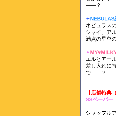
――？
✦
NEBULAS
ネビュラス
シャイ、ア
満点の星空
✦
MY♥MILK
エルとアー
差し入れに
で――？
【店舗特典
SSペーパー
シャッフル