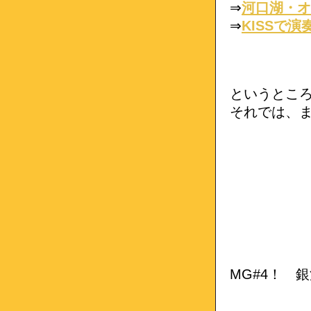
⇒
河口湖・オ
⇒
KISSで
というとこ
それでは、
MG#4！ 