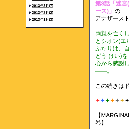
第8話「迷宮
2013年3月(7)
ース)」
の
2013年2月(2)
アナザース
2013年1月(3)
両親を亡くし
とシオン(エ
ふたりは、自
どう けい)を
心から感謝
――。
この続きはド
✦
✦
✦
✦
✦
✦
【MARGINAL
巻】