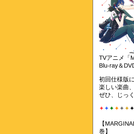
TVアニメ「MA
Blu-ray
初回仕様版
楽しい楽曲、
ぜひ、じっく
✦
✦
✦
✦
✦
✦
【MARGINAL
巻】