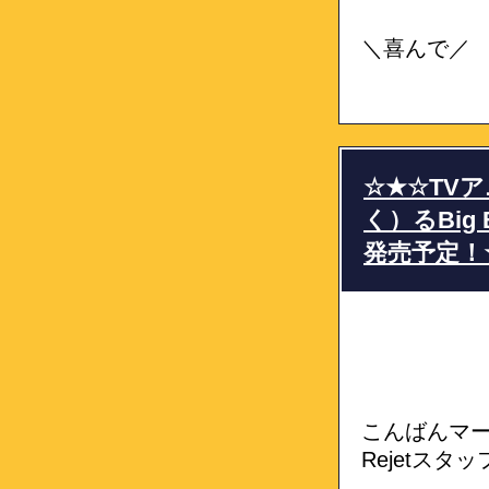
＼喜んで／
☆★☆TVア
く）るBig 
発売予定！
こんばんマ
Rejetスタ