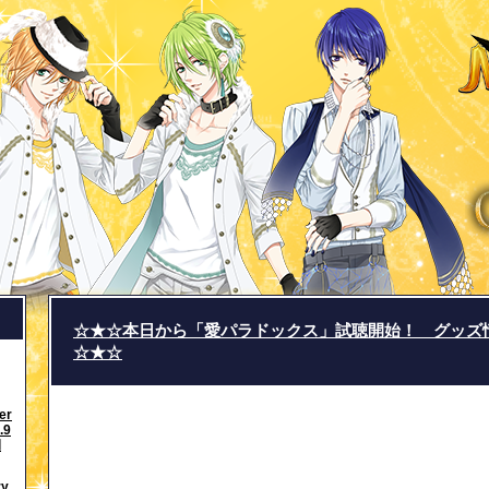
☆★☆本日から「愛パラドックス」試聴開始！ グッズ
☆★☆
er
.9
開
ry