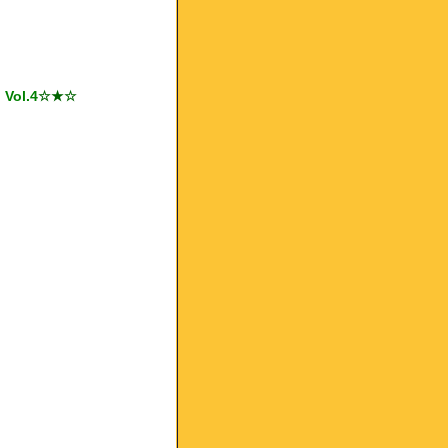
ol.4
☆★☆