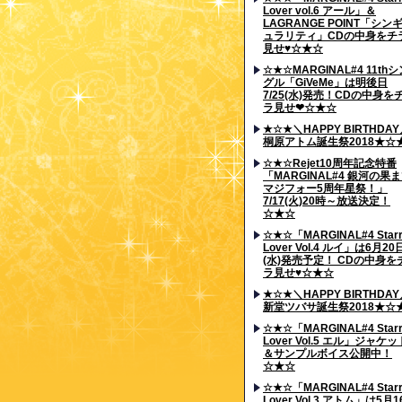
Lover vol.6 アール」＆
LAGRANGE POINT「シン
ュラリティ」CDの中身をチ
見せ♥☆★☆
☆★☆MARGINAL#4 11thシ
グル「GiVeMe」は明後日
7/25(水)発売！CDの中身を
ラ見せ❤☆★☆
★☆★＼HAPPY BIRTHDA
桐原アトム誕生祭2018★☆
☆★☆Rejet10周年記念特番
「MARGINAL#4 銀河の果
マジフォー5周年星祭！」
7/17(火)20時～放送決定！
☆★☆
☆★☆「MARGINAL#4 Star
Lover Vol.4 ルイ」は6月20
(水)発売予定！ CDの中身を
ラ見せ♥☆★☆
★☆★＼HAPPY BIRTHDA
新堂ツバサ誕生祭2018★☆
☆★☆「MARGINAL#4 Star
Lover Vol.5 エル」ジャケッ
＆サンプルボイス公開中！
☆★☆
☆★☆「MARGINAL#4 Star
Lover Vol.3 アトム」は5月1