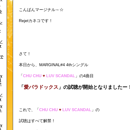
ギ
こんばんマージナル～☆
ラ
Rejetカネコです！
ン
チ
Y／
★
さて！
まで
本日から、MARGINAL#4 4thシングル
「
CHU CHU
♥
LUV SCANDAL
」の4曲目
ry
日
チ
「
愛パラドックス
」の試聴が開始となりましたー
Y／
★
ry
これで、「
CHU CHU
♥
LUV SCANDAL
」の
ト
試聴はすべて解禁！
ry
6