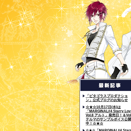
「ピタゴラスプロダクショ
ン」公式ブログのお知らせ
☆★☆10月17日(水)は
「MARGINAL#4 Starry Lov
Vol.8 アルト」発売日！＆Vol
テルマのサンプルボイス公
中！☆★☆
☆★☆「MARGINAL#4 Star