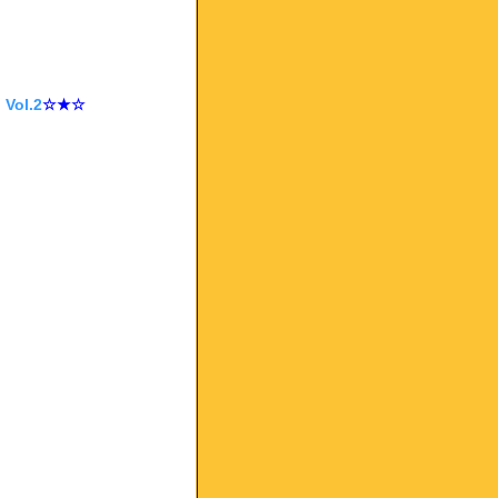
ol.2
☆★☆