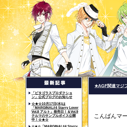
★AGF関連マジ
「ピタゴラスプロダクショ
ン」公式ブログのお知らせ
☆★☆10月17日(水)は
「MARGINAL#4 Starry Lover
Vol.8 アルト」発売日！＆Vol.9
こんばんマ
テルマのサンプルボイス公開
中！☆★☆
☆★☆「MARGINAL#4 Starry