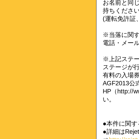
お名前と同
持ちくださ
(運転免許証
※当落に関
電話・メー
※上記ステ
ステージが行
有料の入場
AGF2013公
HP（http://
い。
●本件に関するお
●詳細はReje