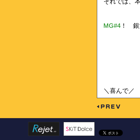
それでは、
MG#4
！ 銀
＼喜んで／