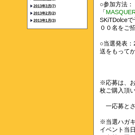
○参加方法：『
2013年3月(7)
「
MASQUE
2013年2月(2)
SKiTDol
2013年1月(3)
００名をご
○当選発表：2
送をもって
※応募は、
枚ご購入頂
一応募とさ
※当選ハガ
イベント当