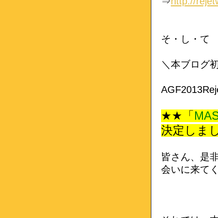
⇒
http://reje
そ・し・て
＼本ブログ
AGF2013R
★★「
MA
決定しま
皆さん、是
会いに来てく