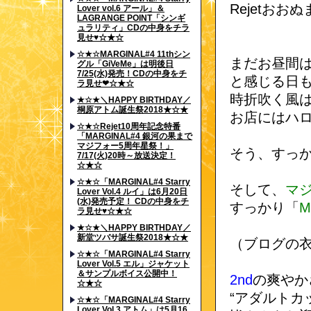
Rejetおお
Lover vol.6 アール」＆
LAGRANGE POINT「シンギ
ュラリティ」CDの中身をチラ
見せ♥☆★☆
☆★☆MARGINAL#4 11thシン
まだお昼間
グル「GiVeMe」は明後日
7/25(水)発売！CDの中身をチ
と感じる日
ラ見せ❤☆★☆
時折吹く風
★☆★＼HAPPY BIRTHDAY／
桐原アトム誕生祭2018★☆★
お店にはハ
☆★☆Rejet10周年記念特番
「MARGINAL#4 銀河の果まで
マジフォー5周年星祭！」
そう、すっか
7/17(火)20時～放送決定！
☆★☆
☆★☆「MARGINAL#4 Starry
そして、
マ
Lover Vol.4 ルイ」は6月20日
(水)発売予定！ CDの中身をチ
すっかり「
M
ラ見せ♥☆★☆
★☆★＼HAPPY BIRTHDAY／
新堂ツバサ誕生祭2018★☆★
（ブログの衣
☆★☆「MARGINAL#4 Starry
Lover Vol.5 エル」ジャケット
＆サンプルボイス公開中！
2nd
の爽やか
☆★☆
“アダルトカ
☆★☆「MARGINAL#4 Starry
Lover Vol.3 アトム」は5月16