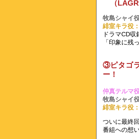
（LAGRA
牧島シャイ
緋室キラ役
ドラマCD収
「印象に残
③ピタゴラ
ー！
仲真テルマ
牧島シャイ
緋室キラ役
ついに最終
番組への想