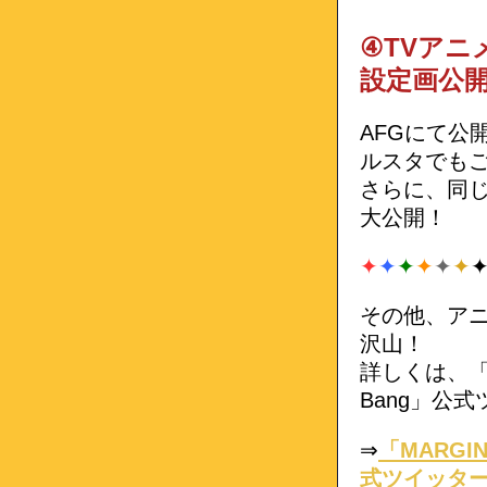
④TVアニ
設定画公
AFGにて公
ルスタでも
さらに、同じ
大公開！
✦
✦
✦
✦
✦
✦
その他、ア
沢山！
詳しくは、「M
Bang」公
⇒
「MARGI
式ツイッタ