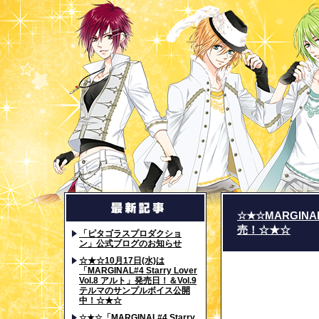
☆★☆MARGI
売！☆★☆
「ピタゴラスプロダクショ
ン」公式ブログのお知らせ
☆★☆10月17日(水)は
「MARGINAL#4 Starry Lover
Vol.8 アルト」発売日！＆Vol.9
テルマのサンプルボイス公開
中！☆★☆
☆★☆「MARGINAL#4 Starry