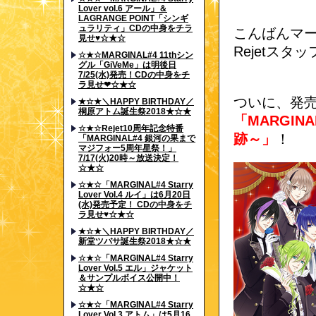
Lover vol.6 アール」＆
LAGRANGE POINT「シンギ
ュラリティ」CDの中身をチラ
こんばんマ
見せ♥☆★☆
Rejetスタ
☆★☆MARGINAL#4 11thシン
グル「GiVeMe」は明後日
7/25(水)発売！CDの中身をチ
ラ見せ❤☆★☆
ついに、発
★☆★＼HAPPY BIRTHDAY／
桐原アトム誕生祭2018★☆★
「MARGIN
☆★☆Rejet10周年記念特番
跡～」
！
「MARGINAL#4 銀河の果まで
マジフォー5周年星祭！」
7/17(火)20時～放送決定！
☆★☆
☆★☆「MARGINAL#4 Starry
Lover Vol.4 ルイ」は6月20日
(水)発売予定！ CDの中身をチ
ラ見せ♥☆★☆
★☆★＼HAPPY BIRTHDAY／
新堂ツバサ誕生祭2018★☆★
☆★☆「MARGINAL#4 Starry
Lover Vol.5 エル」ジャケット
＆サンプルボイス公開中！
☆★☆
☆★☆「MARGINAL#4 Starry
Lover Vol.3 アトム」は5月16